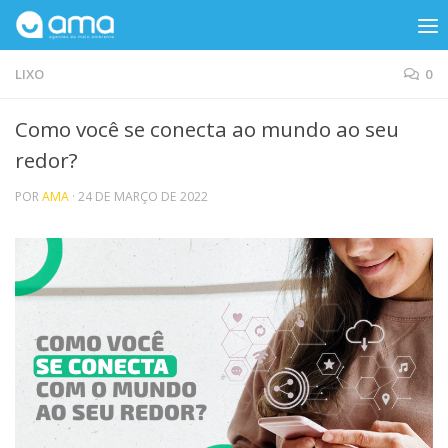
Skip to content
LIXO
0
Como você se conecta ao mundo ao seu
redor?
POR
AMA
·
24 DE MARÇO DE 2022