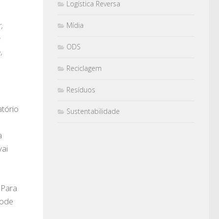
Logística Reversa
,
Mídia
m
ODS
,
Reciclagem
Resíduos
atório
Sustentabilidade
a
vai
a
 Para
pode