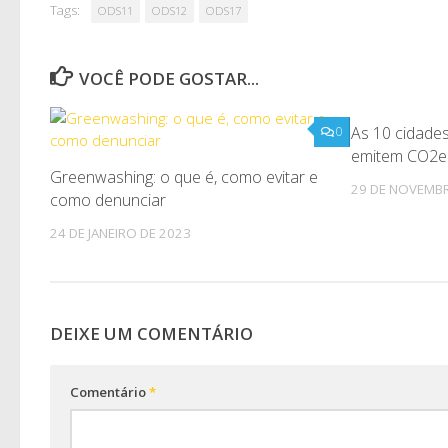
Tags:
ODS11
ODS12
ODS17
VOCÊ PODE GOSTAR...
As 10 cidades
0
emitem CO2e
Greenwashing: o que é, como evitar e
29 DE NOVEMB
como denunciar
24 DE JANEIRO DE 2023
DEIXE UM COMENTÁRIO
Comentário
*