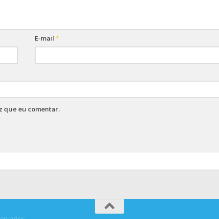
E-mail
*
z que eu comentar.
ervados.