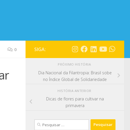
SIGA:
0
PRÓXIMO HISTÓRIA
ar
Dia Nacional da Filantropia: Brasil sobe
no Índice Global de Solidariedade
HISTÓRIA ANTERIOR
Dicas de flores para cultivar na
primavera