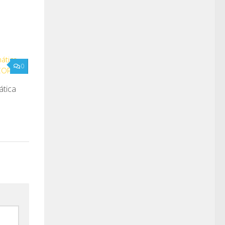
0
ática