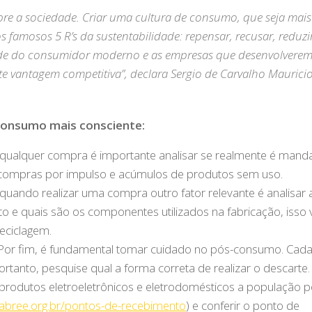
re a sociedade. Criar uma cultura de consumo, que seja mais
 famosos 5 R’s da sustentabilidade: repensar, recusar, reduzir
lidade do consumidor moderno e as empresas que desenvolvere
e vantagem competitiva”, declara Sergio de Carvalho Mauricio
consumo mais consciente:
ar qualquer compra é importante analisar se realmente é mand
o compras por impulso e acúmulos de produtos sem uso.
 quando realizar uma compra outro fator relevante é analisar 
 e quais são os componentes utilizados na fabricação, isso 
reciclagem.
 Por fim, é fundamental tomar cuidado no pós-consumo. Cad
tanto, pesquise qual a forma correta de realizar o descarte.
rodutos eletroeletrônicos e eletrodomésticos a população 
/abree.org.br/pontos-de-recebimento
) e conferir o ponto de