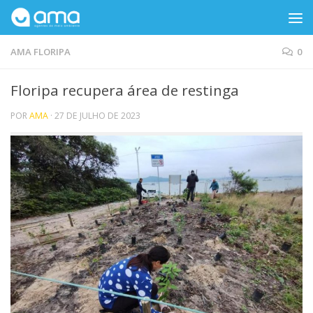
Skip to content
AMA FLORIPA
0
Floripa recupera área de restinga
POR
AMA
·
27 DE JULHO DE 2023