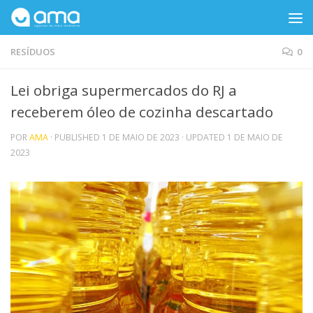
Skip to content
RESÍDUOS
0
Lei obriga supermercados do RJ a
receberem óleo de cozinha descartado
POR
AMA
· PUBLISHED
1 DE MAIO DE 2023
· UPDATED
1 DE MAIO DE
2023