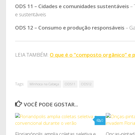
ODS 11 – Cidades e comunidades sustentáveis
– 
e sustentáveis
ODS 12 – Consumo e produção responsáveis
– Ga
LEIA TAMBÉM:
O que é o “composto orgânico” e p
Tags:
MInhoca na Cabeça
ODS11
ODS12
VOCÊ PODE GOSTAR...
0
Florianópolis amplia coletas seletiva e
Onças-pintad