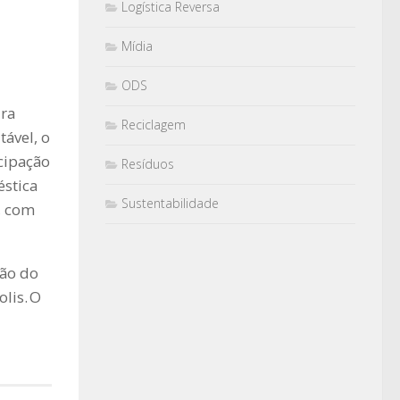
Logística Reversa
Mídia
ODS
ura
Reciclagem
ável, o
icipação
Resíduos
éstica
Sustentabilidade
o, com
ção do
lis. O