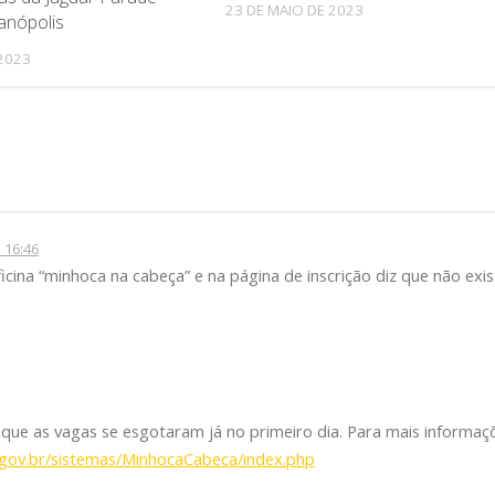
23 DE MAIO DE 2023
anópolis
 2023
 16:46
icina “minhoca na cabeça” e na página de inscrição diz que não exis
ue as vagas se esgotaram já no primeiro dia. Para mais informaç
.gov.br/sistemas/MinhocaCabeca/index.php