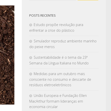
POSTS RECENTES
Estudo propõe revolução para
enfrentar a crise do plástico
Simulador reproduz ambiente marinho
do peixe meros
Sustentabilidade é o tema da 23ª
Semana da Língua Italiana no Mundo
Medidas para um outubro mais
consciente no consumo e descarte de
resíduos eletroeletrônicos
União Europeia e Fundação Ellen
MacArthur formam lideranças em
economia circular