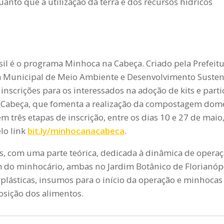
uanto que a utilização da terra e dos recursos hídricos
asil é o programa Minhoca na Cabeça.
Criado pela Prefeit
ia Municipal de Meio Ambiente e Desenvolvimento Sustent
inscrições para os interessados na adoção de kits e part
a Cabeça, que fomenta a realização da compostagem dom
em três etapas de inscrição, entre os dias 10 e 27 de mai
elo link
bit.ly/minhocanacabeca
.
as, com uma parte teórica, dedicada à dinâmica de opera
 do minhocário, ambas no Jardim Botânico de Florianópo
s plásticas, insumos para o início da operação e minhocas
osição dos alimentos.