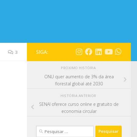
SIGA:
3
PRÓXIMO HISTÓRIA
ONU quer aumento de 3% da área
florestal global até 2030
HISTÓRIA ANTERIOR
SENAI oferece curso online e gratuito de
economia circular