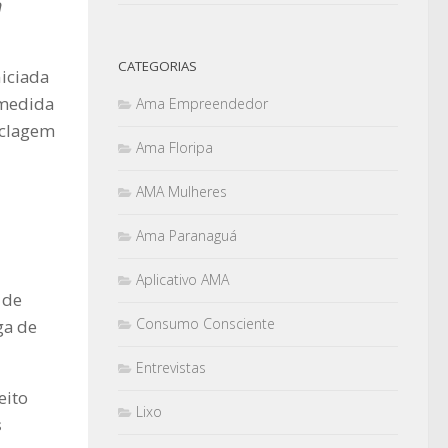
m
CATEGORIAS
iciada
 medida
Ama Empreendedor
iclagem
Ama Floripa
AMA Mulheres
Ama Paranaguá
Aplicativo AMA
 de
Consumo Consciente
ga de
Entrevistas
eito
Lixo
s