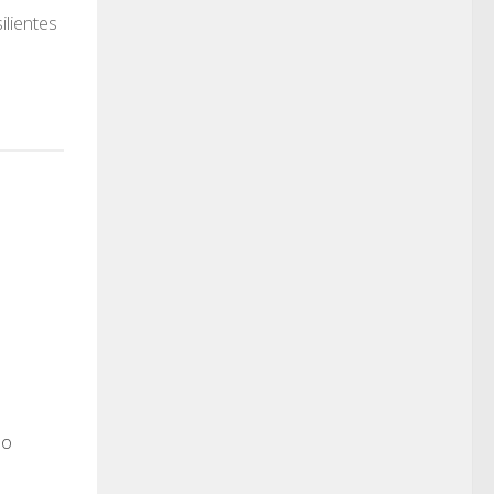
ilientes
do
0