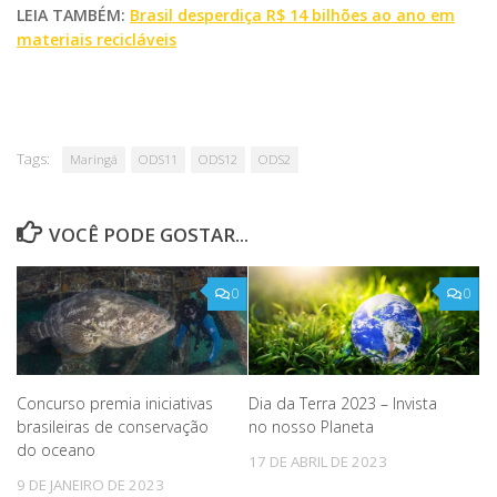
LEIA TAMBÉM:
Brasil desperdiça R$ 14 bilhões ao ano em
materiais recicláveis
Tags:
Maringá
ODS11
ODS12
ODS2
VOCÊ PODE GOSTAR...
0
0
Concurso premia iniciativas
Dia da Terra 2023 – Invista
brasileiras de conservação
no nosso Planeta
do oceano
17 DE ABRIL DE 2023
9 DE JANEIRO DE 2023