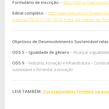
Formulário de inscrição
–
https://forms.finep.gov.b
Edital completo
–
http://www.finep.gov.br/images/c
publicas/2023/21_06_2023_Edital_4a_Edicao_do_Pro
Objetivos de Desenvolvimento Sustentável rela
ODS 5 – Igualdade de gênero
– Alcançar a igualda
ODS 9
– Indústria, inovação e infraestrutura – Construir
sustentável e fomentar a inovação
LEIA TAMBÉM:
O protagonismo feminino na econ