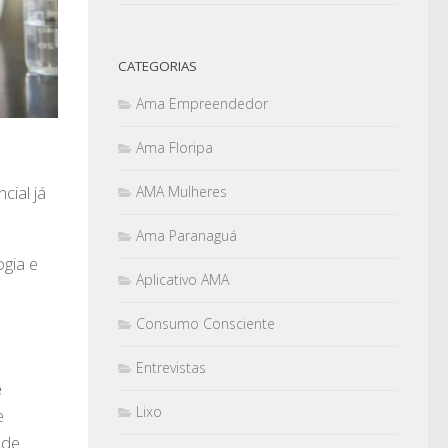
CATEGORIAS
Ama Empreendedor
Ama Floripa
ial já
AMA Mulheres
Ama Paranaguá
ogia e
Aplicativo AMA
Consumo Consciente
Entrevistas
e
Lixo
e
 de