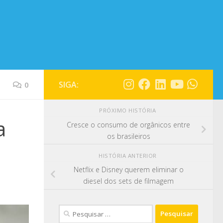
SIGA:
0
PRÓXIMO HISTÓRIA
a
Cresce o consumo de orgânicos entre
os brasileiros
HISTÓRIA ANTERIOR
Netflix e Disney querem eliminar o
diesel dos sets de filmagem