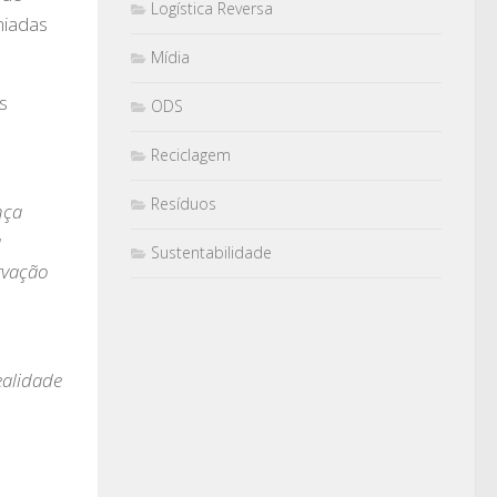
Logística Reversa
miadas
Mídia
s
ODS
Reciclagem
Resíduos
nça
a
Sustentabilidade
rvação
Realidade