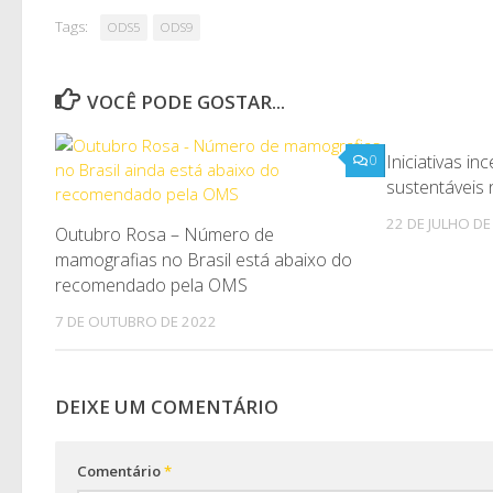
Tags:
ODS5
ODS9
VOCÊ PODE GOSTAR...
Iniciativas in
0
sustentáveis 
22 DE JULHO DE
Outubro Rosa – Número de
mamografias no Brasil está abaixo do
recomendado pela OMS
7 DE OUTUBRO DE 2022
DEIXE UM COMENTÁRIO
Comentário
*