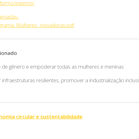
r/forms/externo/
hamadas-
grama_Mulheres_Inovadoras.pdf
cionado
de de gênero e empoderar todas as mulheres e meninas
 infraestruturas resilientes, promover a industrialização inclus
omia circular e sustentabilidade