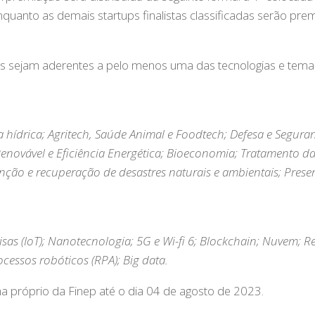
uanto as demais startups finalistas classificadas serão pre
as sejam aderentes a pelo menos uma das tecnologias e tema
hídrica; Agritech, Saúde Animal e Foodtech; Defesa e Segura
 Renovável e Eficiência Energética; Bioeconomia; Tratamento d
nção e recuperação de desastres naturais e ambientais; Prese
 Coisas (IoT); Nanotecnologia; 5G e Wi-fi 6; Blockchain; Nuvem; 
ocessos robóticos (RPA); Big data.
ma próprio da Finep até o dia 04 de agosto de 2023.