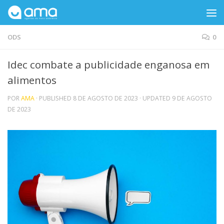
Skip to content
ODS
0
Idec combate a publicidade enganosa em
alimentos
POR
AMA
· PUBLISHED
8 DE AGOSTO DE 2023
· UPDATED
9 DE AGOSTO
DE 2023