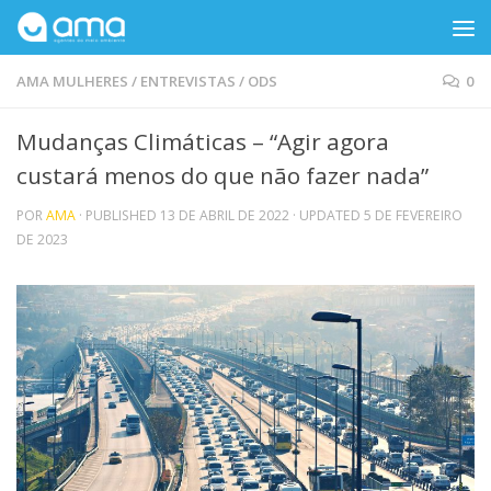
Skip to content
AMA MULHERES
/
ENTREVISTAS
/
ODS
0
Mudanças Climáticas – “Agir agora
custará menos do que não fazer nada”
POR
AMA
· PUBLISHED
13 DE ABRIL DE 2022
· UPDATED
5 DE FEVEREIRO
DE 2023