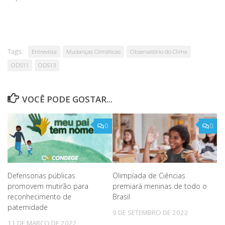
Tags:
Entrevista
Mudanças Climáticas
Observatório do Clima
ODS11
ODS13
VOCÊ PODE GOSTAR...
0
0
Defensorias públicas
Olimpíada de Ciências
promovem mutirão para
premiará meninas de todo o
reconhecimento de
Brasil
paternidade
9 DE SETEMBRO DE 2022
11 DE MARÇO DE 2022