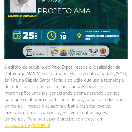
A edição de outubro do Paiol Digital recebe o idealizador da
Plataforma AMA, Marcelo Crivano. Ele apresenta amanhã (25/10),
às 19h, na Capela Santa Maria, a solução que usa a tecnologia
de redes sociais para criar influenciadores locais em
microrregiões urbanas, conectando e remunerando vizinhos
para que colaborem e participem de programas de educação
ambiental, limpeza e zeladoria urbana, logística reversa,
fazendas urbanas, compostagem, entre outras ações
ambientais. Para participar é preciso se increver em
https://bit.ly/3VX99L9