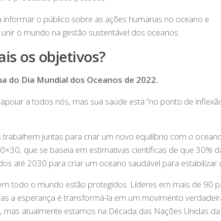
 informar o público sobre as ações humanas no oceano e
unir o mundo na gestão sustentável dos oceanos.
is os objetivos?
ma do Dia Mundial dos Oceanos de 2022.
poiar a todos nós, mas sua saúde está “no ponto de inflexã
trabalhem juntas para criar um novo equilíbrio com o oceano
30×30, que se baseia em estimativas científicas de que 30% d
dos até 2030 para criar um oceano saudável para estabilizar o
m todo o mundo estão protegidos. Líderes em mais de 90 pa
 mas a esperança é transformá-la em um movimento verdadei
dias, mas atualmente estamos na Década das Nações Unidas da