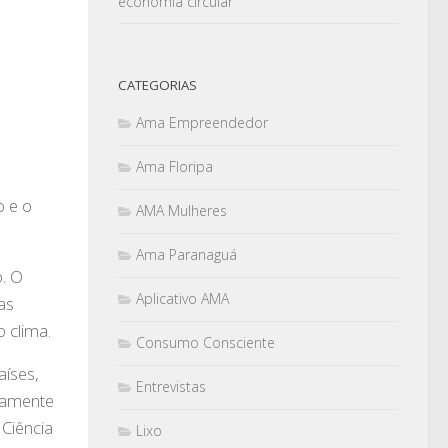
economia circular
CATEGORIAS
Ama Empreendedor
Ama Floripa
o e o
AMA Mulheres
Ama Paranaguá
. O
Aplicativo AMA
as
 clima.
Consumo Consciente
íses,
Entrevistas
ramente
 Ciência
Lixo