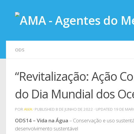
Skip to content
ODS
“Revitalização: Ação C
do Dia Mundial dos O
POR
AMA
· PUBLISHED
8 DE JUNHO DE 2022
· UPDATED
19 DE MAR
ODS14 – Vida na Água
– Conservação e uso sustentá
desenvolvimento sustentável