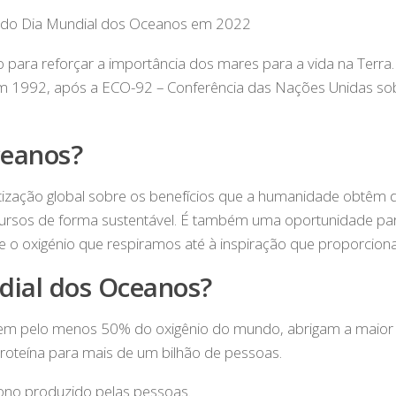
 para reforçar a importância dos mares para a vida na Terra.
 em 1992, após a ECO-92 – Conferência das Nações Unidas so
ceanos?
tização global sobre os benefícios que a humanidade obtêm 
recursos de forma sustentável. É também uma oportunidade pa
e o oxigénio que respiramos até à inspiração que proporciona
dial dos Oceanos?
em pelo menos 50% do oxigênio do mundo, abrigam a maior 
 proteína para mais de um bilhão de pessoas.
no produzido pelas pessoas.