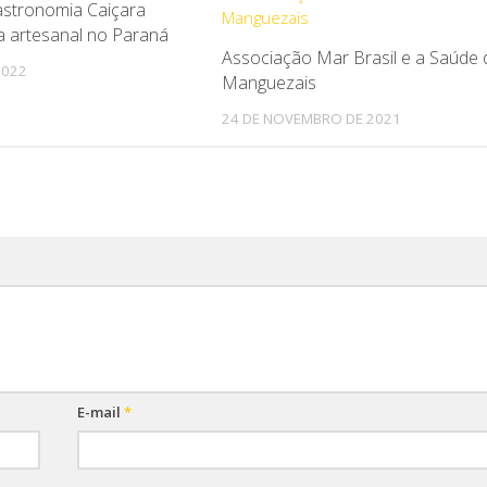
astronomia Caiçara
0
a artesanal no Paraná
Associação Mar Brasil e a Saúde
2022
Manguezais
24 DE NOVEMBRO DE 2021
E-mail
*