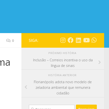
SIGA:
0
PRÓXIMO HISTÓRIA
ema
Inclusão – Correios incentiva o uso da
língua de sinais
HISTÓRIA ANTERIOR
Florianópolis adota novo modelo de
zeladoria ambiental que remunera
cidadão