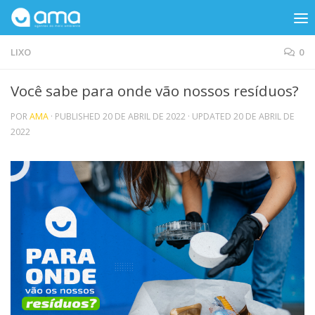
Skip to content
LIXO
0
Você sabe para onde vão nossos resíduos?
POR
AMA
· PUBLISHED
20 DE ABRIL DE 2022
· UPDATED
20 DE ABRIL DE
2022