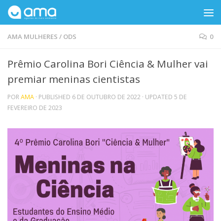
Skip to content
AMA MULHERES
/
ODS
0
Prêmio Carolina Bori Ciência & Mulher vai
premiar meninas cientistas
POR
AMA
· PUBLISHED
6 DE OUTUBRO DE 2022
· UPDATED
5 DE
FEVEREIRO DE 2023