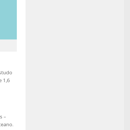
studo
e 1,6
s –
ceano.