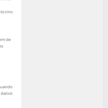
dócrino
rem de
es
utuando
s danos