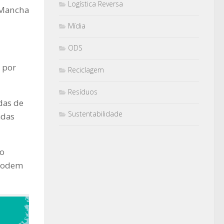
Logística Reversa
 Mancha
Mídia
ODS
o por
Reciclagem
Resíduos
das de
Sustentabilidade
adas
ão
 podem