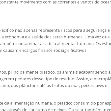
em constante movimento com as correntes e ventos do ocea
acífico não apenas representa riscos para a segurança e 
a economia e a saúde dos seres humanos. Uma vez que
e também contaminar a cadeia alimentar humana. Os esfo
m causam encargos financeiros significativos.
os, principalmente plástico, os animais acabam sendo a
ngerem pedaços desse tipo de resíduo. Assim, o microplá
ano, dos plânctons até os frutos do mar, peixes, aves e
e da alimentação humana, o plástico consumido por esp
na através do consumo de peixes. Ou seja, também ing