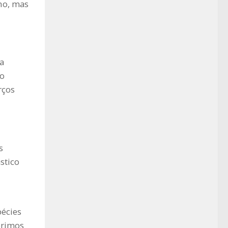
no, mas
a
 o
rços
s
stico
écies
erimos