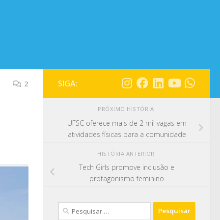
SIGA:
2
PRÓXIMO HISTÓRIA
UFSC oferece mais de 2 mil vagas em
atividades físicas para a comunidade
HISTÓRIA ANTERIOR
Tech Girls promove inclusão e
protagonismo feminino