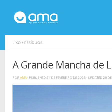
Skip to content
LIXO
/
RESÍDUOS
A Grande Mancha de Li
POR
AMA
· PUBLISHED
24 DE FEVEREIRO DE 2023
· UPDATED
20 DE